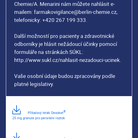
Chemie/A. Menarini nám můžete nahlásit e-
mailem: farmakovigilance@berlin-chemie.cz,
telefonicky: +420 267 199 333.
Další možností pro pacienty a zdravotnické
odborníky je hlásit nežádoucí účinky pomocí
formuláře na stránkách SÚKL:
http://www.sukl.cz/nahlasit-nezadouci-ucinek.
Vaše osobní údaje budou zpracovány podle
platné legislativy.
®
 Příbalový leták Dexoket
25 mg granule pro perorální roztok    