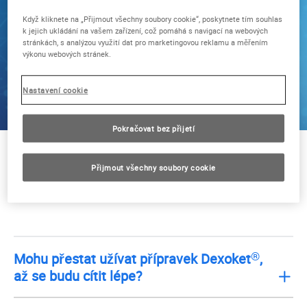
Když kliknete na „Přijmout všechny soubory cookie“, poskytnete tím souhlas
k jejich ukládání na vašem zařízení, což pomáhá s navigací na webových
stránkách, s analýzou využití dat pro marketingovou reklamu a měřením
výkonu webových stránek.
Nastavení cookie
Pokračovat bez přijetí
Často kladené dotazy
Přijmout všechny soubory cookie
ohledně Dexoketu
®
®
Mohu přestat užívat přípravek Dexoket
,
až se budu cítit lépe?