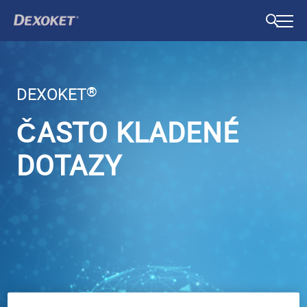
Přejít
k
hlavnímu
obsahu
®
DEXOKET
ČASTO KLADENÉ
DOTAZY