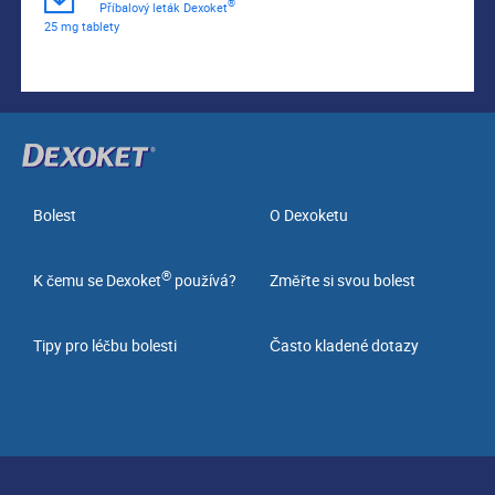
®
 Příbalový leták Dexoket
25 mg tablety    
Bolest
O Dexoketu
®
K čemu se Dexoket
používá?
Změřte si svou bolest
Tipy pro léčbu bolesti
Často kladené dotazy